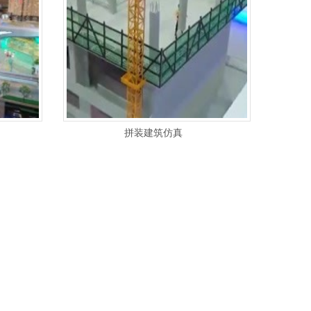
拼装建筑仿真