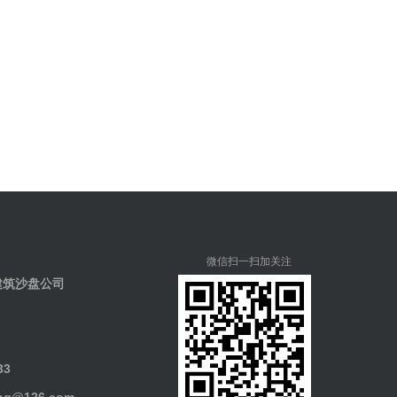
微信扫一扫加关注
建筑沙盘公司
33