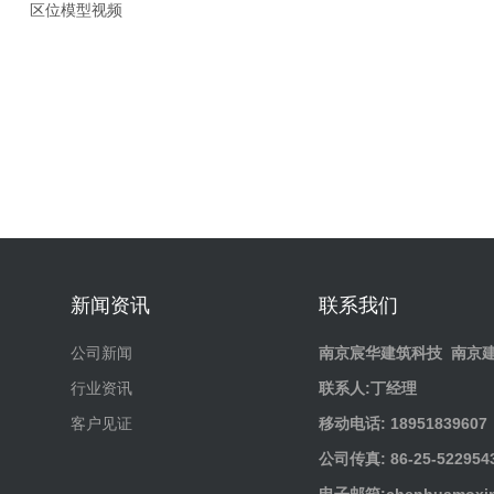
区位模型视频
新闻资讯
联系我们
公司新闻
南京宸华建筑科技
南京
行业资讯
联系人:丁经理
客户见证
移动电话: 18951839607
公司传真: 86-25-522954