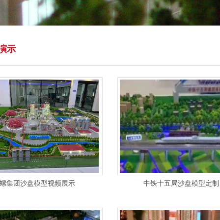
演示
螺集团沙盘模型视频展示
中铁十五局沙盘模型定制