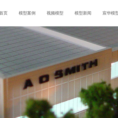
首页
模型案例
视频模型
模型新闻
宸华模